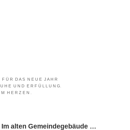
D F Ü R D A S N E U E J A H R
R U H E U N D E R F Ü L L U N G.
 M H E R Z E N .
b. Im alten Gemeindegebäude …