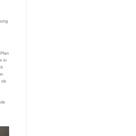
igung
 Plan
n in
ch
in
, ob
ude