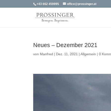
+43 662 459995
office@prossinger.at
Neues – Dezember 2021
von
Manfred
|
Dez. 11, 2021
|
Allgemein
|
0 Komm