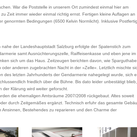
schen. War die Poststelle in unserem Ort zumindest einmal hier am
zu Zeit immer wieder einmal richtig ernst. Fertigen kleine Auflagen an
nter genormten Bedingungen (6500 Kelvin Normlicht). Inklusive Postfert
 nahe der Landeshauptstadt Salzburg erfolgte der Spatenstich zum
rmerie samt Ausnüchterungszelle, Raiffeisenkasse und eben jene im
nken sich um das Haus. Zeitzeugen berichten davon, wie Sparguthabe
 oder anderen zugebrachten Nacht in der »Zelle«. Letztlich mischte si
ren des letzten Jahrhunderts der Gendarmerie nahegelegt wurde, sich e
lussendlich friedlich über die Bühne. Bis dato leider unbestätigt blieb
n der Klärung wird weiter geforscht.
urden die ehemaligen Amtsräume 2007/2008 rückgebaut. Altes soweit
 oder durch Zeitgemäßes ergänzt. Technisch erfuhr das gesamte Gebä
m Ansinnen, Bestehendes zu reparieren und den Charme der