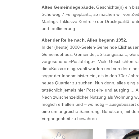
Altes Gemeindegebäude.
Geschichte(n) ein bis
Schulweg 7 »eingeplant«, so machen wir von Zeit 
Mailings. Inklusive Kontrolle der Druckqualität u
und -auflieferung.
Aber der Reihe nach. Alles begann 1952.
In der (heute) 3000-Seelen-Gemeinde Elixhausen
Gemeindehaus. Gemeinde, »Sitzungssaal«, Genda
vorgesehene »Postablage«. Viele Geschichten ra
die »Kassa« eingezahlt wurden und von der einen
sogar der Innenminister ein, als in den 70er Jah
neues Quartier zu suchen. Nun denn, alles ging sch
tatsächlich jemals hier Post ein- und ausging … A
Nach zwischenzeitlicher Nutzung als Wohnung w
möglich erhalten und – wo nötig – ausgebessert
eine umfangreiche Sanierung. Behutsam, mit de
Vergangenheit zu bewahren …