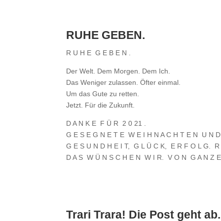
RUHE GEBEN.
R U H E G E B E N .
Der Welt. Dem Morgen. Dem Ich.
Das Weniger zulassen. Öfter einmal.
Um das Gute zu retten.
Jetzt. Für die Zukunft.
D A N K E F Ü R 2 0 21 .
G E S E G N E T E W E I H N A C H T E N U N 
G E S U N D H E I T, G L Ü C K, E R F O L G. 
D A S W Ü N S C H E N W I R. V O N G A N Z E
Trari Trara! D
ie Post geht a