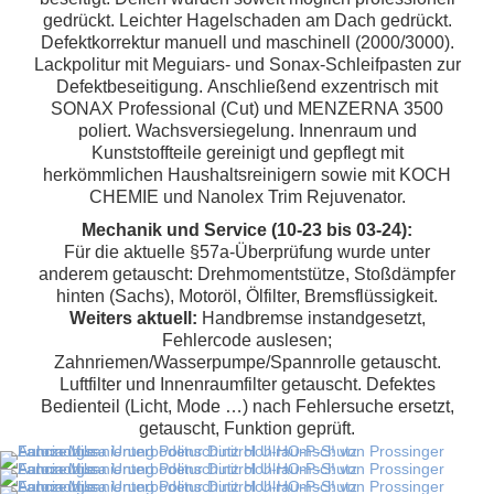
gedrückt. Leichter Hagelschaden am Dach gedrückt.
Defektkorrektur manuell und maschinell (2000/3000).
Lackpolitur mit Meguiars- und Sonax-Schleifpasten zur
Defektbeseitigung. Anschließend exzentrisch mit
SONAX Professional (Cut) und MENZERNA 3500
poliert. Wachsversiegelung. Innenraum und
Kunststoffteile gereinigt und gepflegt mit
herkömmlichen Haushaltsreinigern sowie mit KOCH
CHEMIE und Nanolex Trim Rejuvenator.
Mechanik und Service (10-23 bis 03-24):
Für die aktuelle §57a-Überprüfung wurde unter
anderem getauscht: Drehmomentstütze, Stoßdämpfer
hinten (Sachs), Motoröl, Ölfilter, Bremsflüssigkeit.
Weiters aktuell:
Handbremse instandgesetzt,
Fehlercode auslesen;
Zahnriemen/Wasserpumpe/Spannrolle getauscht.
Luftfilter und Innenraumfilter getauscht. Defektes
Bedienteil (Licht, Mode …) nach Fehlersuche ersetzt,
getauscht, Funktion geprüft.