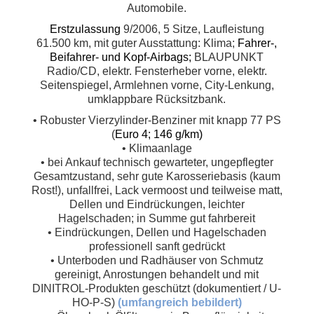
Automobile.
Erstzulassung
9/2006, 5 Sitze, Laufleistung
61.500 km, mit guter Ausstattung: Klima;
Fahrer-,
Beifahrer- und Kopf-Airbags;
BLAUPUNKT
Radio/CD, elektr. Fensterheber vorne, elektr.
Seitenspiegel, Armlehnen vorne, City-Lenkung,
umklappbare Rücksitzbank.
• Robuster Vierzylinder-Benziner mit knapp 77 PS
(
Euro 4; 146 g/km)
• Klimaanlage
• bei Ankauf technisch gewarteter, ungepflegter
Gesamtzustand, sehr gute Karosseriebasis (kaum
Rost!), unfallfrei, Lack vermoost und teilweise matt,
Dellen und Eindrückungen, leichter
Hagelschaden; in Summe gut fahrbereit
• Eindrückungen, Dellen und Hagelschaden
professionell sanft gedrückt
• Unterboden und Radhäuser von Schmutz
gereinigt, Anrostungen behandelt und mit
DINITROL-Produkten geschützt (dokumentiert / U-
HO-P-S)
(umfangreich bebildert)