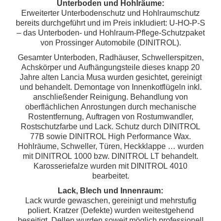
Unterboden und Hohlräume:
Erweiterter Unterbodenschutz und Hohlraumschutz
bereits durchgeführt und im Preis inkludiert:
U-HO-P-S
– das Unterboden- und Hohlraum-Pflege-Schutzpaket
von Prossinger Automobile (DINITROL).
Gesamter Unterboden, Radhäuser, Schwellerspitzen,
Achskörper und Aufhängungsteile dieses
knapp 20
Jahre alten Lancia Musa
wurden gesichtet, gereinigt
und behandelt. Demontage von Innenkotflügeln inkl.
anschließender Reinigung. Behandlung von
oberflächlichen Anrostungen durch mechanische
Rostentfernung, Auftragen von Rostumwandler,
Rostschutzfarbe und Lack. Schutz durch DINITROL
77B sowie DINITROL High Performance Wax.
Hohlräume, Schweller, Türen, Heckklappe … wurden
mit DINITROL 1000 bzw. DINITROL LT behandelt.
Karosseriefalze wurden mit DINITROL 4010
bearbeitet.
Lack, Blech und Innenraum:
Lack wurde gewaschen, gereinigt und mehrstufig
poliert. Kratzer (Defekte) wurden weitestgehend
beseitigt. Dellen wurden soweit möglich professionell