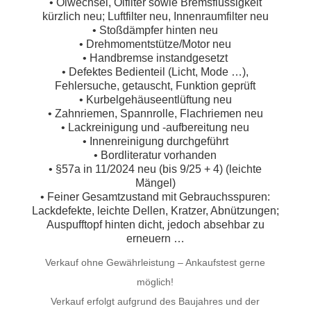
• Ölwechsel, Ölfilter sowie Bremsflüssigkeit
kürzlich neu; Luftfilter neu, Innenraumfilter neu
• Stoßdämpfer hinten neu
• Drehmomentstütze/Motor neu
• Handbremse instandgesetzt
• Defektes Bedienteil (Licht, Mode …),
Fehlersuche, getauscht, Funktion geprüft
• Kurbelgehäuseentlüftung neu
• Zahnriemen, Spannrolle, Flachriemen neu
• Lackreinigung und -aufbereitung neu
• Innenreinigung durchgeführt
• Bordliteratur vorhanden
• §57a in 11/2024 neu (bis 9/25 + 4) (leichte
Mängel)
• Feiner Gesamtzustand mit Gebrauchsspuren:
Lackdefekte, leichte Dellen, Kratzer, Abnützungen;
Auspufftopf hinten dicht, jedoch absehbar zu
erneuern …
Verkauf ohne Gewährleistung – Ankaufstest gerne
möglich!
Verkauf erfolgt aufgrund des Baujahres und der