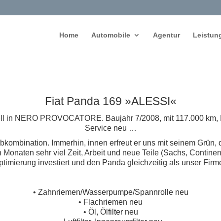
Home
Automobile
Agentur
Leistun
Fiat Panda 169 »ALESSI«
ll in NERO PROVOCATORE. Baujahr 7/2008, mit 117.000 km, 
Service neu …
kombination. Immerhin, innen erfreut er uns mit seinem Grün, 
 Monaten sehr viel Zeit, Arbeit und neue Teile (Sachs, Continen
timierung investiert und den Panda gleichzeitig als unser Fi
• Zahnriemen/Wasserpumpe/Spannrolle neu
• Flachriemen neu
• Öl, Ölfilter neu