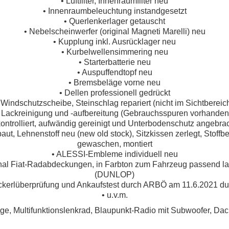
• Luftfilter, Innenraumfilter neu
• Innenraumbeleuchtung instandgesetzt
• Querlenkerlager getauscht
• Nebelscheinwerfer (original Magneti Marelli) neu
• Kupplung inkl. Ausrücklager neu
• Kurbelwellensimmering neu
• Starterbatterie neu
• Auspuffendtopf neu
• Bremsbeläge vorne neu
• Dellen professionell gedrückt
 Windschutzscheibe, Steinschlag repariert (nicht im Sichtbereic
 Lackreinigung und -aufbereitung (Gebrauchsspuren vorhanden
ontrolliert, aufwändig gereinigt und Unterbodenschutz angebr
aut, Lehnenstoff neu (new old stock), Sitzkissen zerlegt, Stoffb
gewaschen, montiert
• ALESSI-Embleme individuell neu
inal Fiat-Radabdeckungen, in Farbton zum Fahrzeug passend lacki
(DUNLOP)
ckerlüberprüfung und Ankaufstest durch ARBÖ am 11.6.2021 du
• u.v.m.
ge, Multifunktionslenkrad, Blaupunkt-Radio mit Subwoofer, Dach