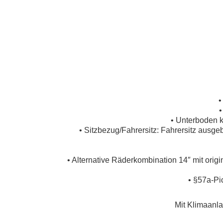
•
•
• Unterboden k
• Sitzbezug/Fahrersitz: Fahrersitz ausgeb
• Alternative Räderkombination 14″ mit orig
• §57a-Pi
Mit Klimaanla