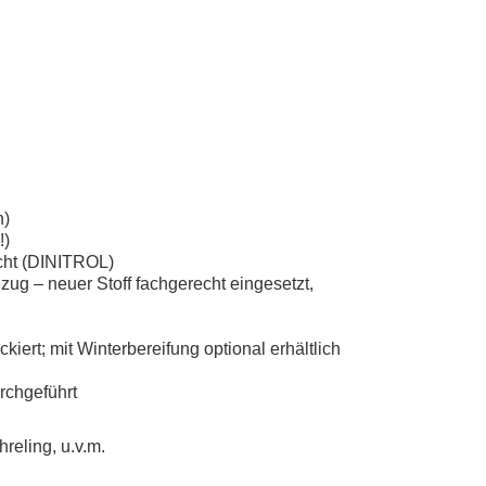
h)
!)
acht (DINITROL)
ezug – neuer Stoff fachgerecht eingesetzt,
ert; mit Winterbereifung optional erhältlich
rchgeführt
reling, u.v.m.